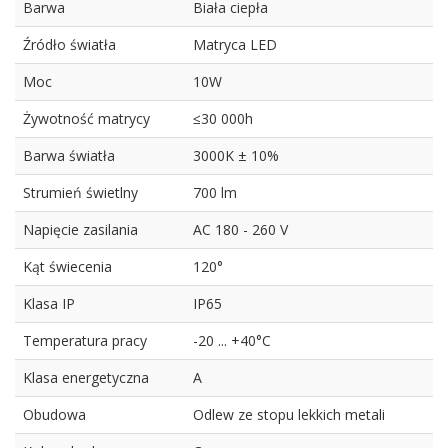
Barwa
Biała ciepła
Źródło światła
Matryca LED
Moc
10W
Żywotność matrycy
≤30 000h
Barwa światła
3000K ± 10%
Strumień świetlny
700 lm
Napięcie zasilania
AC 180 - 260 V
Kąt świecenia
120°
Klasa IP
IP65
Temperatura pracy
-20 ... +40°C
Klasa energetyczna
A
Obudowa
Odlew ze stopu lekkich metali