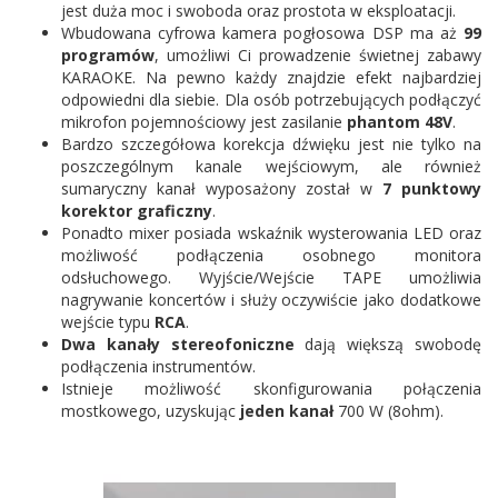
jest duża moc i swoboda oraz prostota w eksploatacji.
Wbudowana cyfrowa kamera pogłosowa DSP ma aż
99
programów
, umożliwi Ci prowadzenie świetnej zabawy
KARAOKE. Na pewno każdy znajdzie efekt najbardziej
odpowiedni dla siebie. Dla osób potrzebujących podłączyć
mikrofon pojemnościowy jest zasilanie
phantom 48V
.
Bardzo szczegółowa korekcja dźwięku jest nie tylko na
poszczególnym kanale wejściowym, ale również
sumaryczny kanał wyposażony został w
7 punktowy
korektor graficzny
.
Ponadto mixer posiada wskaźnik wysterowania LED oraz
możliwość podłączenia osobnego monitora
odsłuchowego. Wyjście/Wejście TAPE umożliwia
nagrywanie koncertów i służy oczywiście jako dodatkowe
wejście typu
RCA
.
Dwa kanały stereofoniczne
dają większą swobodę
podłączenia instrumentów.
Istnieje możliwość skonfigurowania połączenia
mostkowego, uzyskując
jeden kanał
700 W (8ohm).