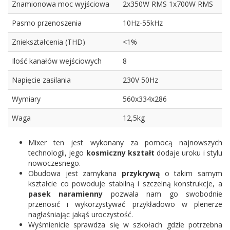
Znamionowa moc wyjściowa
2x350W RMS 1x700W RMS
Pasmo przenoszenia
10Hz-55kHz
Zniekształcenia (THD)
<1%
Ilość kanałów wejściowych
8
Napięcie zasilania
230V 50Hz
Wymiary
560x334x286
Waga
12,5kg
Mixer ten jest wykonany za pomocą najnowszych
technologii, jego
kosmiczny kształt
dodaje uroku i stylu
nowoczesnego.
Obudowa jest zamykana
przykrywą
o takim samym
kształcie co powoduje stabilną i szczelną konstrukcje, a
pasek naramienny
pozwala nam go swobodnie
przenosić i wykorzystywać przykładowo w plenerze
nagłaśniając jakąś uroczystość.
Wyśmienicie sprawdza się w szkołach gdzie potrzebna