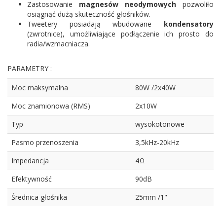
Zastosowanie
magnesów neodymowych
pozwoliło
osiągnąć dużą skuteczność głośników.
Tweetery posiadają wbudowane
kondensatory
(zwrotnice), umożliwiające podłączenie ich prosto do
radia/wzmacniacza.
PARAMETRY :
Moc maksymalna
80W /2x40W
Moc znamionowa (RMS)
2x10W
Typ
wysokotonowe
Pasmo przenoszenia
3,5kHz-20kHz
Impedancja
4Ω
Efektywność
90dB
Średnica głośnika
25mm /1"